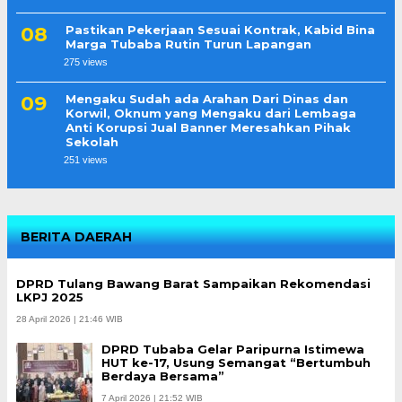
Pastikan Pekerjaan Sesuai Kontrak, Kabid Bina
Marga Tubaba Rutin Turun Lapangan
275 views
Mengaku Sudah ada Arahan Dari Dinas dan
Korwil, Oknum yang Mengaku dari Lembaga
Anti Korupsi Jual Banner Meresahkan Pihak
Sekolah
251 views
BERITA DAERAH
DPRD Tulang Bawang Barat Sampaikan Rekomendasi
LKPJ 2025
28 April 2026 | 21:46 WIB
DPRD Tubaba Gelar Paripurna Istimewa
HUT ke-17, Usung Semangat “Bertumbuh
Berdaya Bersama”
7 April 2026 | 21:52 WIB