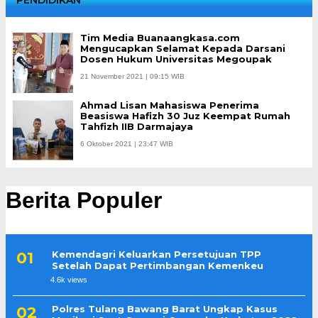
Tim Media Buanaangkasa.com
Mengucapkan Selamat Kepada Darsani
Dosen Hukum Universitas Megoupak
21 November 2021 | 09:15 WIB
Ahmad Lisan Mahasiswa Penerima
Beasiswa Hafizh 30 Juz Keempat Rumah
Tahfizh IIB Darmajaya
6 Oktober 2021 | 23:47 WIB
Berita Populer
Kemendagri Keluarkan Persetujuan TPP
Setelah Dapat Pertimbangan Kemenkeu
4.6k views
Polres Tulang Bawang Barat Ungkap Kasus