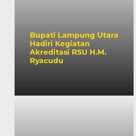
Bupati Lampung Utara
Hadiri Kegiatan
Akreditasi RSU H.M.
Ryacudu