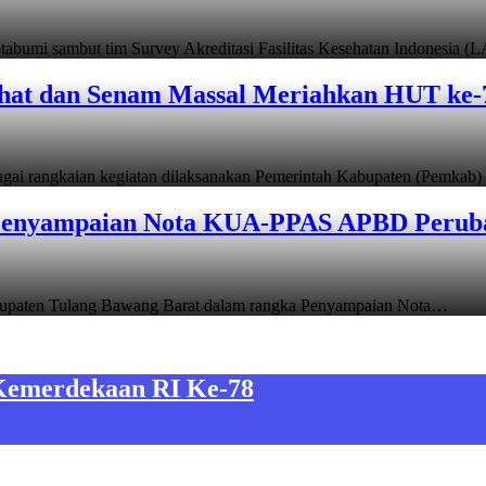
mi sambut tim Survey Akreditasi Fasilitas Kesehatan Indonesia (
hat dan Senam Massal Meriahkan HUT ke-
agai rangkaian kegiatan dilaksanakan Pemerintah Kabupaten (Pemka
Penyampaian Nota KUA-PPAS APBD Perub
upaten Tulang Bawang Barat dalam rangka Penyampaian Nota…
Kemerdekaan RI Ke-78