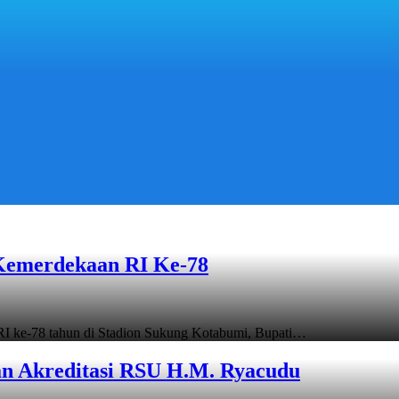
Kemerdekaan RI Ke-78
ke-78 tahun di Stadion Sukung Kotabumi, Bupati…
an Akreditasi RSU H.M. Ryacudu