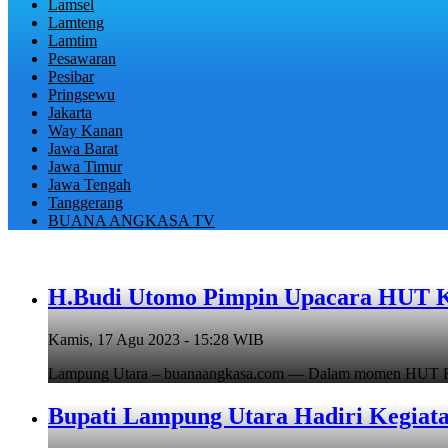
Lamsel
Lamteng
Lamtim
Pesawaran
Pesibar
Pringsewu
Jakarta
Way Kanan
Jawa Barat
Jawa Timur
Jawa Tengah
Tanggerang
BUANA ANGKASA TV
H.Budi Utomo Pimpin Upacara HUT 
Kamis, 17 Agu 2023 - 15:28 WIB
Lampung Utara – buanaangkasa.com — Dalam momen HUT RI 
Bupati Lampung Utara Hadiri Kegiat