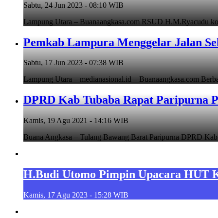
Sabtu, 24 Jun 2023 - 08:10 WIB
Lampung Utara – Buanaangkasa.com RSUD H.M.Ryacudu kotabu
Pemkab Lampura Menggelar Jalan Se
Sabtu, 17 Jun 2023 - 07:38 WIB
Lampung Utara – medianasional.id – Buanaangkasa.com Berb
DPRD Kab Tubaba Rapat Paripurna 
Kamis, 19 Agu 2021 - 14:16 WIB
Buana Angkasa – Tulang Bawang Barat Paripurna DPRD Kab
H.Budi Utomo Pimpin Upacara HUT 
Kamis, 17 Agu 2023 - 15:28 WIB