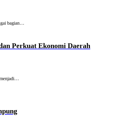
agai bagian…
dan Perkuat Ekonomi Daerah
n menjadi…
mpung