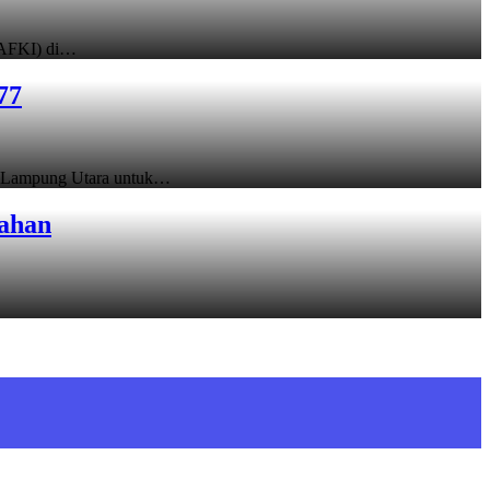
LAFKI) di…
77
b) Lampung Utara untuk…
ahan