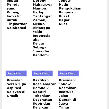
Imbau
Dorong
Jokowi
Pemda
Mahasiswa
Hadiri
yang
Mampu
Pengukuhan
Kurang
Hadapi
Pimpinan
Inovatif
Tantangan
Pusat
untuk
Zaman,
Pagar
Tingkatkan
Menko
Nusa
Kolaborasi
Airlangga
Yakin
Indonesia
akan
Keluar
Sebagai
Juara dari
Pandemi
Jawa Timur
Jawa Timur
Jawa Timur
Presiden
Pastikan
Presiden
Serap Tiga
Keselamatan
Jokowi
Aspirasi
Pemudik,
Resmikan
Nelayan di
Kapolri
Instruksi
Gresik
Tekankan
Jalan
Kesehatan
Daerah di
Sopir dan
Jawa
Kelaikan
Timur