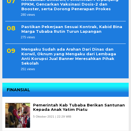
PPKM, Gencarkan Vaksinasi Dosis-2 dan
Booster, serta Dorong Penerapan Prokes
280 views
Pastikan Pekerjaan Sesuai Kontrak, Kabid Bina
Marga Tubaba Rutin Turun Lapangan
275 views
Mengaku Sudah ada Arahan Dari Dinas dan
Korwil, Oknum yang Mengaku dari Lembaga
Anti Korupsi Jual Banner Meresahkan Pihak
Sekolah
251 views
FINANSIAL
Pemerintah Kab Tubaba Berikan Santunan
Kepada Anak Yatim Piatu
5 Oktober 2021 | 22:29 WIB