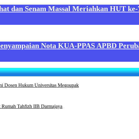
hat dan Senam Massal Meriahkan HUT ke-
Penyampaian Nota KUA-PPAS APBD Perub
ni Dosen Hukum Universitas Megoupak
 Rumah Tahfizh IIB Darmajaya