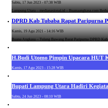
Sabtu, 17 Jun 2023 - 07:38 WIB
Lampung Utara – medianasional.id – Buanaangkasa.com Berb
DPRD Kab Tubaba Rapat Paripurna 
Kamis, 19 Agu 2021 - 14:16 WIB
Buana Angkasa – Tulang Bawang Barat Paripurna DPRD Kab
H.Budi Utomo Pimpin Upacara HUT 
Kamis, 17 Agu 2023 - 15:28 WIB
Bupati Lampung Utara Hadiri Kegiat
Sabtu, 24 Jun 2023 - 08:10 WIB