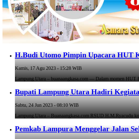
H.Budi Utomo Pimpin Upacara HUT 
Kamis, 17 Agu 2023 - 15:28 WIB
Lampung Utara – buanaangkasa.com — Dalam momen HUT RI 
Bupati Lampung Utara Hadiri Kegiat
Sabtu, 24 Jun 2023 - 08:10 WIB
Lampung Utara – Buanaangkasa.com RSUD H.M.Ryacudu kotabu
Pemkab Lampura Menggelar Jalan Se