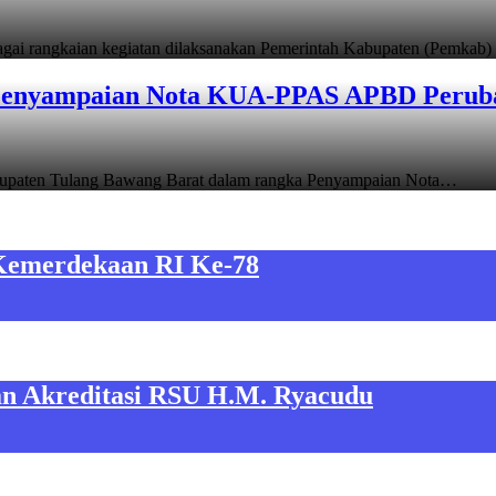
agai rangkaian kegiatan dilaksanakan Pemerintah Kabupaten (Pemka
Penyampaian Nota KUA-PPAS APBD Perub
upaten Tulang Bawang Barat dalam rangka Penyampaian Nota…
Kemerdekaan RI Ke-78
an Akreditasi RSU H.M. Ryacudu