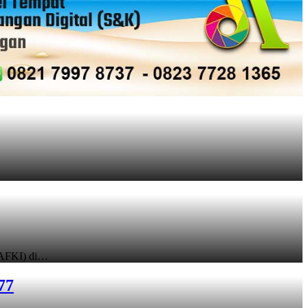
LAFKI) di…
77