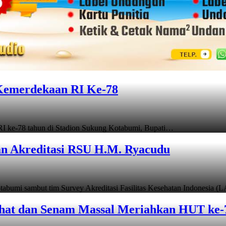
Kemerdekaan RI Ke-78
ke-78 tahun di Stadion Sukung Kotabumi, Bupati…
an Akreditasi RSU H.M. Ryacudu
mi sambut tim Survey Akreditasi Fasilitas Kesehatan Indonesia (
hat dan Senam Massal Meriahkan HUT ke-