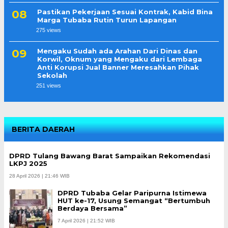
Pastikan Pekerjaan Sesuai Kontrak, Kabid Bina
Marga Tubaba Rutin Turun Lapangan
275 views
Mengaku Sudah ada Arahan Dari Dinas dan
Korwil, Oknum yang Mengaku dari Lembaga
Anti Korupsi Jual Banner Meresahkan Pihak
Sekolah
251 views
BERITA DAERAH
DPRD Tulang Bawang Barat Sampaikan Rekomendasi
LKPJ 2025
28 April 2026 | 21:46 WIB
DPRD Tubaba Gelar Paripurna Istimewa
HUT ke-17, Usung Semangat “Bertumbuh
Berdaya Bersama”
7 April 2026 | 21:52 WIB