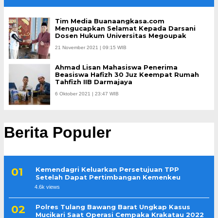
Tim Media Buanaangkasa.com
Mengucapkan Selamat Kepada Darsani
Dosen Hukum Universitas Megoupak
21 November 2021 | 09:15 WIB
Ahmad Lisan Mahasiswa Penerima
Beasiswa Hafizh 30 Juz Keempat Rumah
Tahfizh IIB Darmajaya
6 Oktober 2021 | 23:47 WIB
Berita Populer
Kemendagri Keluarkan Persetujuan TPP
Setelah Dapat Pertimbangan Kemenkeu
4.6k views
Polres Tulang Bawang Barat Ungkap Kasus
Mucikari Saat Operasi Cempaka Krakatau 2022