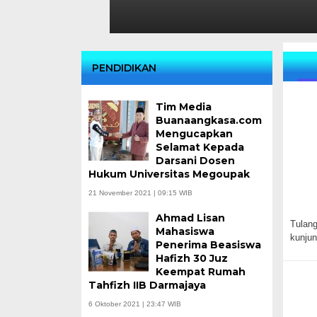
PENDIDIKAN
Tim Media
Buanaangkasa.com
Mengucapkan
Selamat Kepada
Darsani Dosen
Hukum Universitas Megoupak
21 November 2021 | 09:15 WIB
Ahmad Lisan
Tulan
Mahasiswa
kunju
Penerima Beasiswa
Hafizh 30 Juz
Keempat Rumah
Tahfizh IIB Darmajaya
6 Oktober 2021 | 23:47 WIB