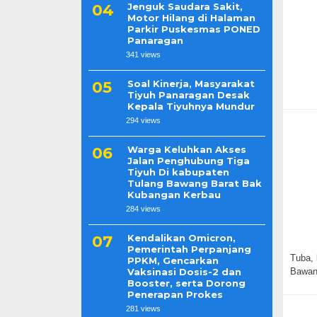
Jenguk Saudara Sakit,
Motor Hilang di Halaman
Parkir Puskesmas PONED
Panaragan
341 views
Soal Kinerja, Masyarakat
Tiyuh Panaragan Desak
Kepala Tiyuhnya Mundur
294 views
Warga Keluhkan Akses
Jalan Penghubung Tiga
Tiyuh Di kabupaten
Tulang Bawang Barat Bak
Kubangan Kerbau
284 views
Kendalikan Omicron,
Pemerintah Perpanjang
Tuba, 
PPKM, Gencarkan
Vaksinasi Dosis-2 dan
Bawan
Booster, serta Dorong
Penerapan Prokes
281 views