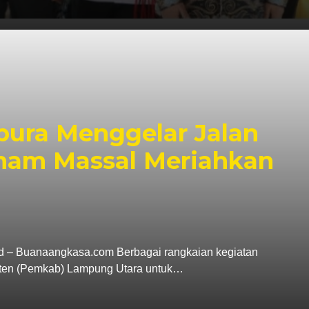
ura Menggelar Jalan
nam Massal Meriahkan
d – Buanaangkasa.com Berbagai rangkaian kegiatan
ten (Pemkab) Lampung Utara untuk…