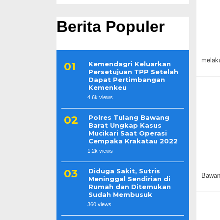
Berita Populer
melaku
Kemendagri Keluarkan
Persetujuan TPP Setelah
Dapat Pertimbangan
Kemenkeu
4.6k views
Polres Tulang Bawang
Barat Ungkap Kasus
Mucikari Saat Operasi
Cempaka Krakatau 2022
1.2k views
Diduga Sakit, Sutris
Bawang
Meninggal Sendirian di
Rumah dan Ditemukan
Sudah Membusuk
360 views