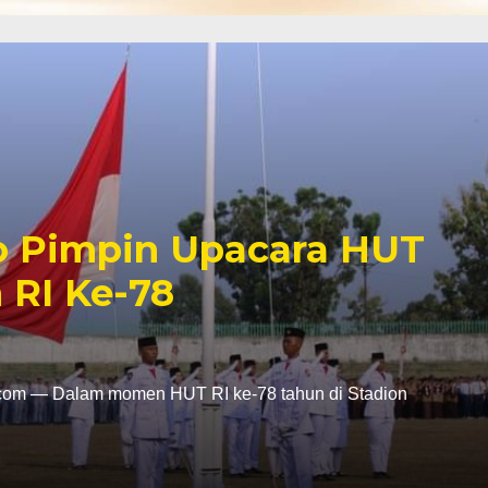
o Pimpin Upacara HUT
RI Ke-78
com — Dalam momen HUT RI ke-78 tahun di Stadion