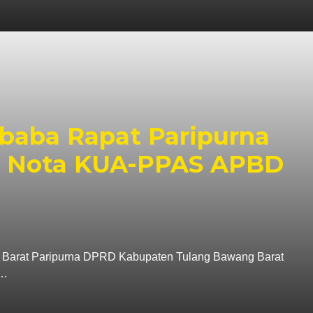
aba Rapat Paripurna
 Nota KUA-PPAS APBD
Barat Paripurna DPRD Kabupaten Tulang Bawang Barat
a…