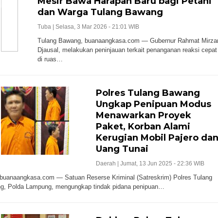
Mesir Bawa Harapan Baru bagi Petani
dan Warga Tulang Bawang
Tuba |
Selasa, 3 Mar 2026 - 21:01 WIB
Tulang Bawang, buanaangkasa.com — Gubernur Rahmat Mirza
Djausal, melakukan peninjauan terkait penanganan reaksi cepat
di ruas…
Polres Tulang Bawang
Ungkap Penipuan Modus
Menawarkan Proyek
Paket, Korban Alami
Kerugian Mobil Pajero da
Uang Tunai
Daerah |
Jumat, 13 Jun 2025 - 22:36 WIB
buanaangkasa.com — Satuan Reserse Kriminal (Satreskrim) Polres Tulang
g, Polda Lampung, mengungkap tindak pidana penipuan…