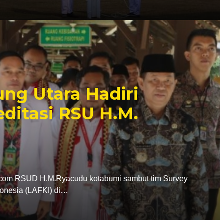
ng Utara Hadiri
ditasi RSU H.M.
com RSUD H.M.Ryacudu kotabumi sambut tim Survey
donesia (LAFKI) di…