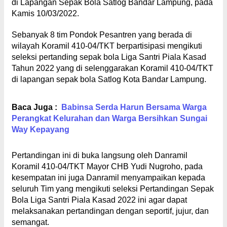
di Lapangan Sepak Bola Satlog Bandar Lampung, pada
Kamis 10/03/2022.
Sebanyak 8 tim Pondok Pesantren yang berada di
wilayah Koramil 410-04/TKT berpartisipasi mengikuti
seleksi pertanding sepak bola Liga Santri Piala Kasad
Tahun 2022 yang di selenggarakan Koramil 410-04/TKT
di lapangan sepak bola Satlog Kota Bandar Lampung.
Baca Juga :
Babinsa Serda Harun Bersama Warga
Perangkat Kelurahan dan Warga Bersihkan Sungai
Way Kepayang
Pertandingan ini di buka langsung oleh Danramil
Koramil 410-04/TKT Mayor CHB Yudi Nugroho, pada
kesempatan ini juga Danramil menyampaikan kepada
seluruh Tim yang mengikuti seleksi Pertandingan Sepak
Bola Liga Santri Piala Kasad 2022 ini agar dapat
melaksanakan pertandingan dengan seportif, jujur, dan
semangat.