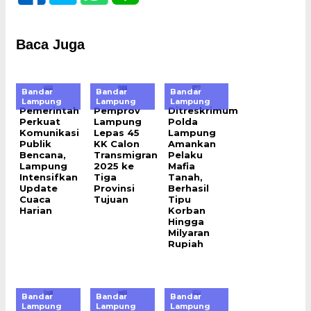
Baca Juga
Bandar
Bandar
Bandar
Lampung
Lampung
Lampung
Pemerintah
Pemprov
Ditreskrimum
Perkuat
Lampung
Polda
Komunikasi
Lepas 45
Lampung
Publik
KK Calon
Amankan
Bencana,
Transmigran
Pelaku
Lampung
2025 ke
Mafia
Intensifkan
Tiga
Tanah,
Update
Provinsi
Berhasil
Cuaca
Tujuan
Tipu
Harian
Korban
Hingga
Milyaran
Rupiah
Bandar
Bandar
Bandar
Lampung
Lampung
Lampung