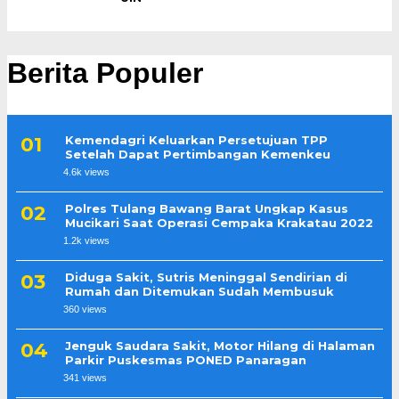
Berita Populer
Kemendagri Keluarkan Persetujuan TPP
Setelah Dapat Pertimbangan Kemenkeu
4.6k views
Polres Tulang Bawang Barat Ungkap Kasus
Mucikari Saat Operasi Cempaka Krakatau 2022
1.2k views
Diduga Sakit, Sutris Meninggal Sendirian di
Rumah dan Ditemukan Sudah Membusuk
360 views
Jenguk Saudara Sakit, Motor Hilang di Halaman
Parkir Puskesmas PONED Panaragan
341 views