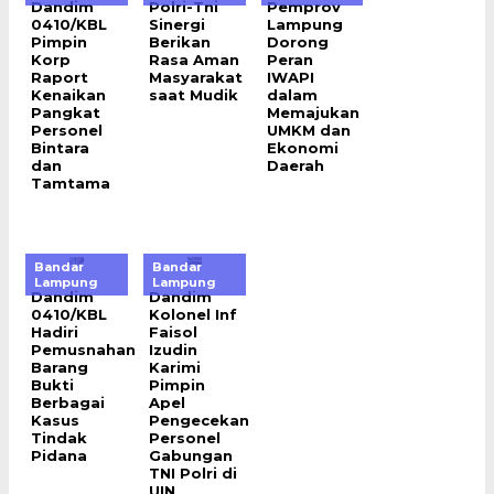
Dandim
Polri-Tni
Pemprov
0410/KBL
Sinergi
Lampung
Pimpin
Berikan
Dorong
Korp
Rasa Aman
Peran
Raport
Masyarakat
IWAPI
Kenaikan
saat Mudik
dalam
Pangkat
Memajukan
Personel
UMKM dan
Bintara
Ekonomi
dan
Daerah
Tamtama
Bandar
Bandar
Lampung
Lampung
Dandim
Dandim
0410/KBL
Kolonel Inf
Hadiri
Faisol
Pemusnahan
Izudin
Barang
Karimi
Bukti
Pimpin
Berbagai
Apel
Kasus
Pengecekan
Tindak
Personel
Pidana
Gabungan
TNI Polri di
UIN