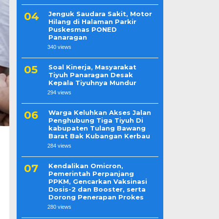
Jenguk Saudara Sakit, Motor
Hilang di Halaman Parkir
Puskesmas PONED
Panaragan
340 views
Soal Kinerja, Masyarakat
Tiyuh Panaragan Desak
Kepala Tiyuhnya Mundur
294 views
Warga Keluhkan Akses Jalan
Penghubung Tiga Tiyuh Di
kabupaten Tulang Bawang
Barat Bak Kubangan Kerbau
284 views
Kendalikan Omicron,
Pemerintah Perpanjang
PPKM, Gencarkan Vaksinasi
Dosis-2 dan Booster, serta
Dorong Penerapan Prokes
280 views