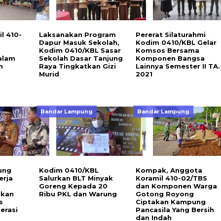
l 410-
Laksanakan Program
Pererat Silaturahmi
Dapur Masuk Sekolah,
Kodim 0410/KBL Gelar
Kodim 0410/KBL Sasar
Komsos Bersama
alam
Sekolah Dasar Tanjung
Komponen Bangsa
n
Raya Tingkatkan Gizi
Lainnya Semester II TA.
Murid
2021
Bandar Lampung
Bandar Lampung
ung
Kodim 0410/KBL
Kompak, Anggota
erja
Salurkan BLT Minyak
Koramil 410-02/TBS
Goreng Kepada 20
dan Komponen Warga
skan
Ribu PKL dan Warung
Gotong Royong
s
Ciptakan Kampung
erasi
Pancasila Yang Bersih
dan Indah