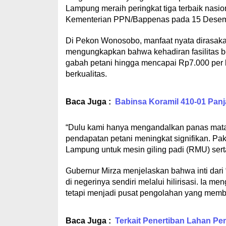
Lampung meraih peringkat tiga terbaik nas
Kementerian PPN/Bappenas pada 15 Desemb
Di Pekon Wonosobo, manfaat nyata dirasak
mengungkapkan bahwa kehadiran fasilitas 
gabah petani hingga mencapai Rp7.000 per k
berkualitas.
Baca Juga :
Babinsa Koramil 410-01 Panj
“Dulu kami hanya mengandalkan panas matah
pendapatan petani meningkat signifikan. P
Lampung untuk mesin giling padi (RMU) serta 
Gubernur Mirza menjelaskan bahwa inti dari
di negerinya sendiri melalui hilirisasi. Ia 
tetapi menjadi pusat pengolahan yang memb
Baca Juga :
Terkait Penertiban Lahan P