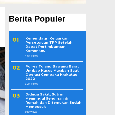
Berita Populer
Kemendagri Keluarkan
Persetujuan TPP Setelah
Dapat Pertimbangan
Kemenkeu
4.6k views
Polres Tulang Bawang Barat
Ungkap Kasus Mucikari Saat
Operasi Cempaka Krakatau
2022
1.2k views
Diduga Sakit, Sutris
Meninggal Sendirian di
Rumah dan Ditemukan Sudah
Membusuk
360 views