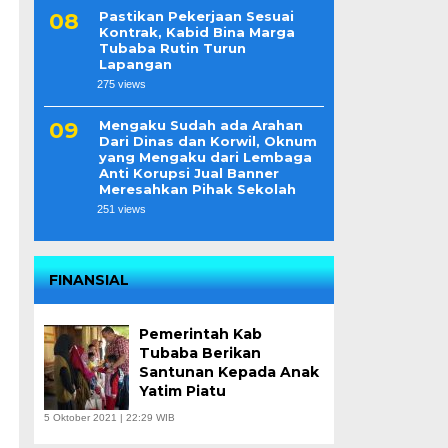
Pastikan Pekerjaan Sesuai
i
Kontrak, Kabid Bina Marga
Tubaba Rutin Turun
Lapangan
275 views
Mengaku Sudah ada Arahan
Dari Dinas dan Korwil, Oknum
yang Mengaku dari Lembaga
Anti Korupsi Jual Banner
Meresahkan Pihak Sekolah
251 views
FINANSIAL
Pemerintah Kab
Tubaba Berikan
Santunan Kepada Anak
Yatim Piatu
5 Oktober 2021 | 22:29 WIB