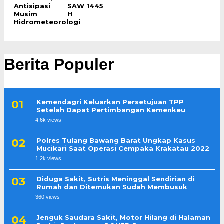
Antisipasi
SAW 1445
Musim
H
Hidrometeorologi
Berita Populer
Kemendagri Keluarkan Persetujuan TPP
Setelah Dapat Pertimbangan Kemenkeu
4.6k views
Polres Tulang Bawang Barat Ungkap Kasus
Mucikari Saat Operasi Cempaka Krakatau 2022
1.2k views
Diduga Sakit, Sutris Meninggal Sendirian di
Rumah dan Ditemukan Sudah Membusuk
360 views
Jenguk Saudara Sakit, Motor Hilang di Halaman