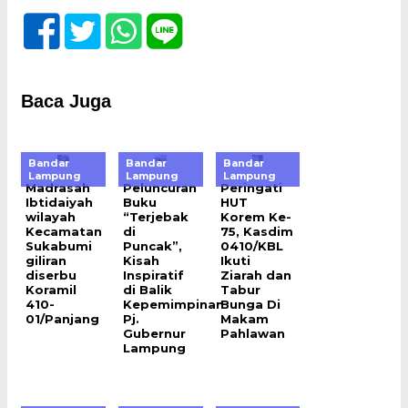
Baca Juga
Bandar
Bandar
Bandar
Lampung
Lampung
Lampung
Madrasah
Peluncuran
Peringati
Ibtidaiyah
Buku
HUT
wilayah
“Terjebak
Korem Ke-
Kecamatan
di
75, Kasdim
Sukabumi
Puncak”,
0410/KBL
giliran
Kisah
Ikuti
diserbu
Inspiratif
Ziarah dan
Koramil
di Balik
Tabur
410-
Kepemimpinan
Bunga Di
01/Panjang
Pj.
Makam
Gubernur
Pahlawan
Lampung