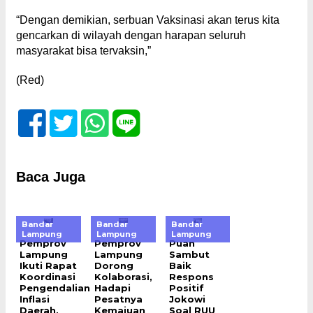
“Dengan demikian, serbuan Vaksinasi akan terus kita
gencarkan di wilayah dengan harapan seluruh
masyarakat bisa tervaksin,”
(Red)
Baca Juga
Bandar
Bandar
Bandar
Lampung
Lampung
Lampung
Pemprov
Pemprov
Puan
Lampung
Lampung
Sambut
Ikuti Rapat
Dorong
Baik
Koordinasi
Kolaborasi,
Respons
Pengendalian
Hadapi
Positif
Inflasi
Pesatnya
Jokowi
Daerah,
Kemajuan
Soal RUU