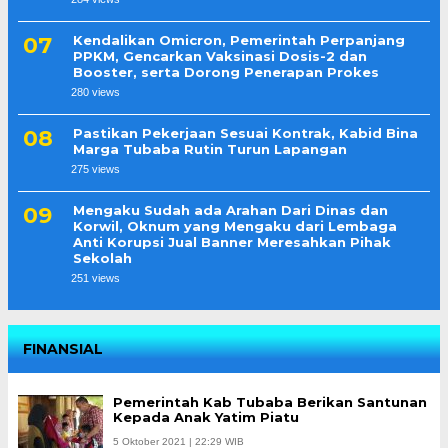
Kendalikan Omicron, Pemerintah Perpanjang
PPKM, Gencarkan Vaksinasi Dosis-2 dan
Booster, serta Dorong Penerapan Prokes
280 views
Pastikan Pekerjaan Sesuai Kontrak, Kabid Bina
Marga Tubaba Rutin Turun Lapangan
275 views
Mengaku Sudah ada Arahan Dari Dinas dan
Korwil, Oknum yang Mengaku dari Lembaga
Anti Korupsi Jual Banner Meresahkan Pihak
Sekolah
251 views
FINANSIAL
Pemerintah Kab Tubaba Berikan Santunan
Kepada Anak Yatim Piatu
5 Oktober 2021 | 22:29 WIB