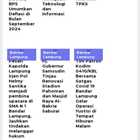
BPS
Teknologi
TPKS
Umumkan
dan
Deflasi di
Informasi
Bulan
September
2024
Bandar
Bandar
Bandar
Lampung
Lampung
Lampung
Pesan
Pj.
Tim Patroli
Kapolda
Gubernur
Kodim
Lampung
Samsudin
0410/KBL
Irjen Pol
Tinjau
Bersama
Helmy
Renovasi
Satgas
Santika
Stadion
Covid 19
menjadi
Pahoman
Bandar
pembina
dan Masjid
Lampung
upacara di
Raya Al-
Gelar
SMA N 1
Bakrie
Operasi
Bandar
Saburai
Yustisi di
Lampung,
Tempat
Jauhkan
Hiburan
tindakan
Malam
melanggar
hukum