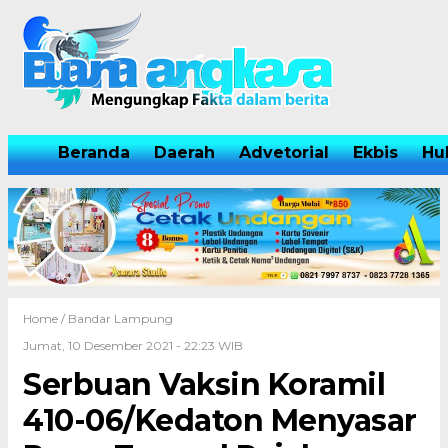
Beranda
Daerah
Advetorial
Ekbis
Hu
Home /
Bandar Lampung
Jumat, 10 Desember 2021 - 22:23 WIB
Serbuan Vaksin Koramil
410-06/Kedaton Menyasar