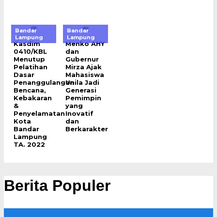
Bandar
Bandar
Lampung
Lampung
Kasdim
Menko AHY
0410/KBL
dan
Menutup
Gubernur
Pelatihan
Mirza Ajak
Dasar
Mahasiswa
Penanggulangan
Unila Jadi
Bencana,
Generasi
Kebakaran
Pemimpin
&
yang
Penyelamatan
Inovatif
Kota
dan
Bandar
Berkarakter
Lampung
TA. 2022
Berita Populer