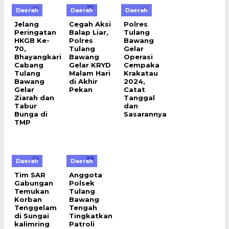
Daerah
Daerah
Daerah
Jelang
Cegah Aksi
Polres
Peringatan
Balap Liar,
Tulang
HKGB Ke-
Polres
Bawang
70,
Tulang
Gelar
Bhayangkari
Bawang
Operasi
Cabang
Gelar KRYD
Cempaka
Tulang
Malam Hari
Krakatau
Bawang
di Akhir
2024,
Gelar
Pekan
Catat
Ziarah dan
Tanggal
Tabur
dan
Bunga di
Sasarannya
TMP
Daerah
Daerah
Tim SAR
Anggota
Gabungan
Polsek
Temukan
Tulang
Korban
Bawang
Tenggelam
Tengah
di Sungai
Tingkatkan
kalimring
Patroli