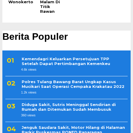
Wonokerto
Malam Di
Titik
Rawan
Berita Populer
Kemendagri Keluarkan Persetujuan TPP
Setelah Dapat Pertimbangan Kemenkeu
4.6k views
Polres Tulang Bawang Barat Ungkap Kasus
Mucikari Saat Operasi Cempaka Krakatau 2022
1.2k views
Diduga Sakit, Sutris Meninggal Sendirian di
Rumah dan Ditemukan Sudah Membusuk
360 views
Jenguk Saudara Sakit, Motor Hilang di Halaman
Parkir Puskesmas PONED Panaragan