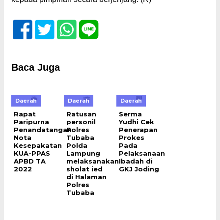
Baca Juga
Daerah
Daerah
Daerah
Rapat
Ratusan
Serma
Paripurna
personil
Yudhi Cek
Penandatangan
Polres
Penerapan
Nota
Tubaba
Prokes
Kesepakatan
Polda
Pada
KUA-PPAS
Lampung
Pelaksanaan
APBD TA
melaksanakan
Ibadah di
2022
sholat ied
GKJ Joding
di Halaman
Polres
Tubaba