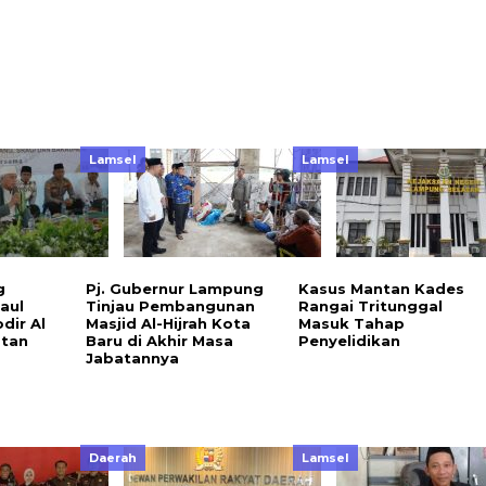
Lamsel
Lamsel
g
Pj. Gubernur Lampung
Kasus Mantan Kades
aul
Tinjau Pembangunan
Rangai Tritunggal
dir Al
Masjid Al-Hijrah Kota
Masuk Tahap
atan
Baru di Akhir Masa
Penyelidikan
Jabatannya
Daerah
Lamsel