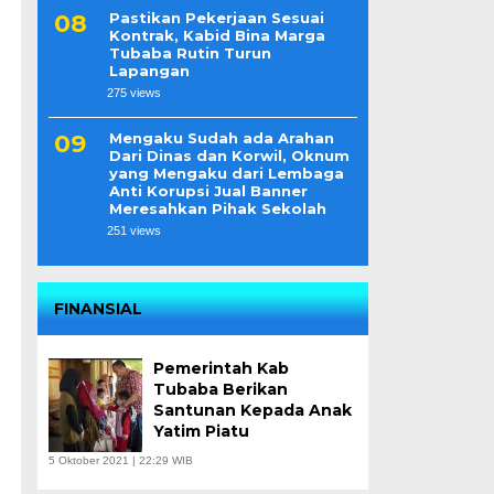
Pastikan Pekerjaan Sesuai
Kontrak, Kabid Bina Marga
Tubaba Rutin Turun
Lapangan
275 views
Mengaku Sudah ada Arahan
Dari Dinas dan Korwil, Oknum
yang Mengaku dari Lembaga
Anti Korupsi Jual Banner
Meresahkan Pihak Sekolah
251 views
FINANSIAL
Pemerintah Kab
Tubaba Berikan
Santunan Kepada Anak
Yatim Piatu
5 Oktober 2021 | 22:29 WIB