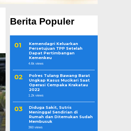
Berita Populer
Kemendagri Keluarkan
Persetujuan TPP Setelah
Dapat Pertimbangan
Kemenkeu
4.6k views
Polres Tulang Bawang Barat
Ungkap Kasus Mucikari Saat
Operasi Cempaka Krakatau
2022
1.2k views
Diduga Sakit, Sutris
Meninggal Sendirian di
Rumah dan Ditemukan Sudah
Membusuk
360 views