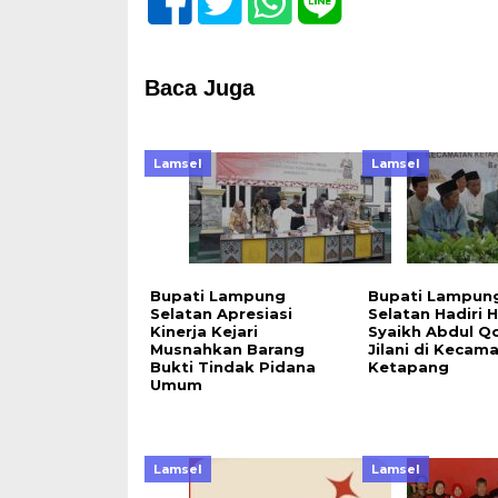
Baca Juga
Lamsel
Lamsel
Bupati Lampung
Bupati Lampun
Selatan Apresiasi
Selatan Hadiri H
Kinerja Kejari
Syaikh Abdul Qo
Musnahkan Barang
Jilani di Kecam
Bukti Tindak Pidana
Ketapang
Umum
Lamsel
Lamsel