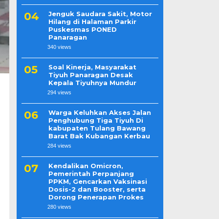
Jenguk Saudara Sakit, Motor
Hilang di Halaman Parkir
Puskesmas PONED
Panaragan
340 views
Soal Kinerja, Masyarakat
Tiyuh Panaragan Desak
Kepala Tiyuhnya Mundur
294 views
Warga Keluhkan Akses Jalan
Penghubung Tiga Tiyuh Di
kabupaten Tulang Bawang
Barat Bak Kubangan Kerbau
284 views
Kendalikan Omicron,
Pemerintah Perpanjang
PPKM, Gencarkan Vaksinasi
Dosis-2 dan Booster, serta
Dorong Penerapan Prokes
280 views