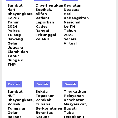
Sambut
Diberhentikan
Kegiatan
Hari
Sepihak,
Upacara
Bhayangkara
Alifah
Hari
Ke-78
Rafianti
Kebangkitan
Tahun
Laporkan
Nasional
2024,
Kades
ke 114
Polres
Rangai
Tahun
Tulang
Tritunggal
2022
Bawang
ke APH
Secara
Gelar
Virtual
Upacara
Ziarah dan
Tabur
Bunga di
TMP
Daerah
Daerah
Daerah
Sambut
Sekda
Tingkatkan
HUT
Tegaskan
Pelayanan
Bhayangkara,
Pemkab
Kesehatan
Polsek
Tubaba
Masyarakat,
Tumijajar
Berkomitmen
Bupati
Gelar
Berantas
Tuba
Baksos
Korupsi
terapkan 1