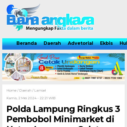
Beranda
Daerah
Advetorial
Ekbis
Hu
Home /
Daerah
/
Lamsel
Kamis, 2 Mei 2024 - 22:21 WIB
Polda Lampung Ringkus 3
Pembobol Minimarket di