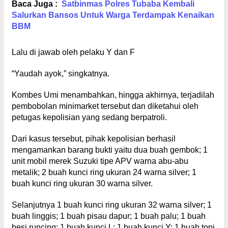
Baca Juga :
Satbinmas Polres Tubaba Kembali
Salurkan Bansos Untuk Warga Terdampak Kenaikan
BBM
Lalu di jawab oleh pelaku Y dan F
“Yaudah ayok,” singkatnya.
Kombes Umi menambahkan, hingga akhirnya, terjadilah
pembobolan minimarket tersebut dan diketahui oleh
petugas kepolisian yang sedang berpatroli.
Dari kasus tersebut, pihak kepolisian berhasil
mengamankan barang bukti yaitu dua buah gembok; 1
unit mobil merek Suzuki tipe APV warna abu-abu
metalik; 2 buah kunci ring ukuran 24 warna silver; 1
buah kunci ring ukuran 30 warna silver.
Selanjutnya 1 buah kunci ring ukuran 32 warna silver; 1
buah linggis; 1 buah pisau dapur; 1 buah palu; 1 buah
besi runcing; 1 buah kunci L; 1 buah kunci Y; 1 buah topi