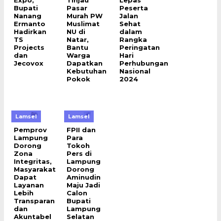
Expo,
Tinjau
Lepas
Bupati
Pasar
Peserta
Nanang
Murah PW
Jalan
Ermanto
Muslimat
Sehat
Hadirkan
NU di
dalam
TS
Natar,
Rangka
Projects
Bantu
Peringatan
dan
Warga
Hari
Jecovox
Dapatkan
Perhubungan
Kebutuhan
Nasional
Pokok
2024
Lamsel
Lamsel
Pemprov
FPII dan
Lampung
Para
Dorong
Tokoh
Zona
Pers di
Integritas,
Lampung
Masyarakat
Dorong
Dapat
Aminudin
Layanan
Maju Jadi
Lebih
Calon
Transparan
Bupati
dan
Lampung
Akuntabel
Selatan