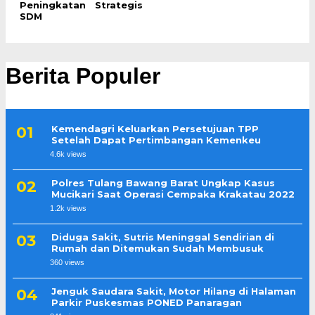
Peningkatan
Strategis
SDM
Berita Populer
Kemendagri Keluarkan Persetujuan TPP
Setelah Dapat Pertimbangan Kemenkeu
4.6k views
Polres Tulang Bawang Barat Ungkap Kasus
Mucikari Saat Operasi Cempaka Krakatau 2022
1.2k views
Diduga Sakit, Sutris Meninggal Sendirian di
Rumah dan Ditemukan Sudah Membusuk
360 views
Jenguk Saudara Sakit, Motor Hilang di Halaman
Parkir Puskesmas PONED Panaragan