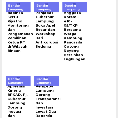
Bandar
Bandar
Bandar
Lampung
Lampung
Lampung
Babinsa
Penjabat
Anggota
Sertu
Gubernur
Koramil
Riyatno
Lampung
410-
Monitoring
Buka Apel
05/TKP
dan
Besar dan
Bersama
Pengamanan
Workshop
Warga
Pemilihan
Hari
Kampung
Ketua RT
Antikorupsi
Pancasila
di Wilayah
Sedunia
Gotong
Binaan
Royong
Bersihkan
Lngkungan
Bandar
Bandar
Lampung
Lampung
Apresiasi
Pemprov
Kinerja
Lampung
BPKAD, Pj.
Dorong
Gubernur
Transparansi
Lampung
dan
Dorong
Investasi
Inovasi
Lewat Dua
dan
Raperda