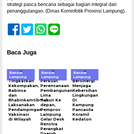
strategi pasca bencana sebagai bagian integral dari
penanggulangan. (Dinas Kominfotik Provinsi Lampung).
Baca Juga
Bandar
Bandar
Bandar
Lampung
Lampung
Lampung
Tingkatkan
Perkuat
Bersinergi
Kekompakan,
Perencanaan
Menjaga
Babinsa
Pembangunan
Kebersihan
dan
Lima
Lingkungan
Bhabinkamtibmas
Tahun Ke
Di
Laksanakan
depan,
Kampung
Pendampingan
Pemprov
Pancasila
Vaksinasi
Lampung
Koramil
di Wilayah
Gelar Desk
Kedaton
Renstra
Perangkat
Daerah