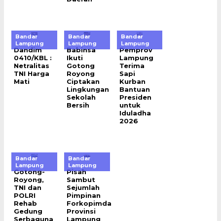
Bandar
Bandar
Bandar
Lampung
Lampung
Lampung
Dandim
Babinsa
Pemprov
0410/KBL :
Ikuti
Lampung
Netralitas
Gotong
Terima
TNI Harga
Royong
Sapi
Mati
Ciptakan
Kurban
Lingkungan
Bantuan
Sekolah
Presiden
Bersih
untuk
Iduladha
2026
Bandar
Bandar
Lampung
Lampung
Gotong-
Pisah
Royong,
Sambut
TNI dan
Sejumlah
POLRI
Pimpinan
Rehab
Forkopimda
Gedung
Provinsi
Serbaguna
Lampung