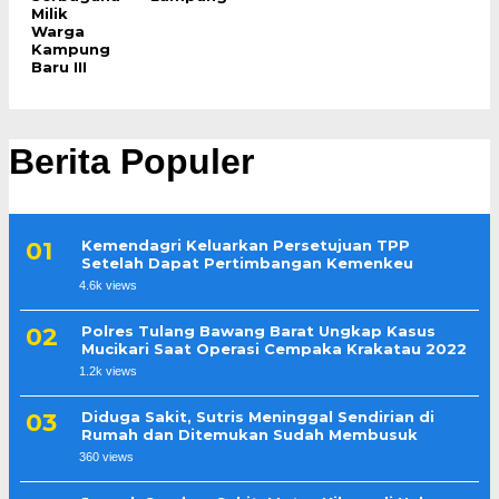
Milik
Warga
Kampung
Baru III
Berita Populer
Kemendagri Keluarkan Persetujuan TPP
Setelah Dapat Pertimbangan Kemenkeu
4.6k views
Polres Tulang Bawang Barat Ungkap Kasus
Mucikari Saat Operasi Cempaka Krakatau 2022
1.2k views
Diduga Sakit, Sutris Meninggal Sendirian di
Rumah dan Ditemukan Sudah Membusuk
360 views