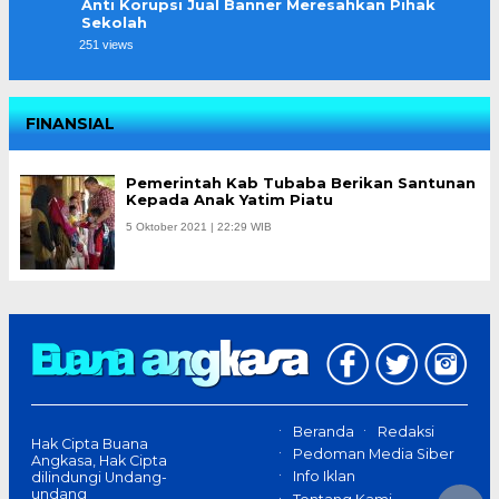
Anti Korupsi Jual Banner Meresahkan Pihak
Sekolah
251 views
FINANSIAL
Pemerintah Kab Tubaba Berikan Santunan
Kepada Anak Yatim Piatu
5 Oktober 2021 | 22:29 WIB
Beranda
Redaksi
Hak Cipta Buana
Pedoman Media Siber
Angkasa, Hak Cipta
Info Iklan
dilindungi Undang-
undang