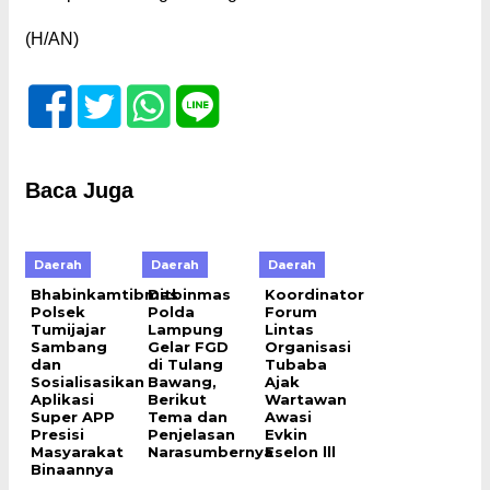
(H/AN)
Baca Juga
Daerah
Daerah
Daerah
Bhabinkamtibmas
Ditbinmas
Koordinator
Polsek
Polda
Forum
Tumijajar
Lampung
Lintas
Sambang
Gelar FGD
Organisasi
dan
di Tulang
Tubaba
Sosialisasikan
Bawang,
Ajak
Aplikasi
Berikut
Wartawan
Super APP
Tema dan
Awasi
Presisi
Penjelasan
Evkin
Masyarakat
Narasumbernya
Eselon lll
Binaannya