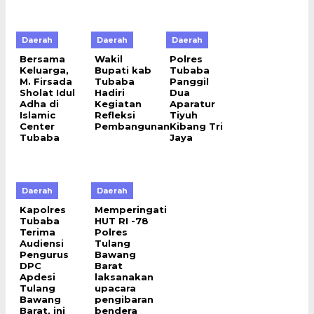
Daerah
Daerah
Daerah
Bersama
Wakil
Polres
Keluarga,
Bupati kab
Tubaba
M. Firsada
Tubaba
Panggil
Sholat Idul
Hadiri
Dua
Adha di
Kegiatan
Aparatur
Islamic
Refleksi
Tiyuh
Center
Pembangunan
Kibang Tri
Tubaba
Jaya
Daerah
Daerah
Kapolres
Memperingati
Tubaba
HUT RI -78
Terima
Polres
Audiensi
Tulang
Pengurus
Bawang
DPC
Barat
Apdesi
laksanakan
Tulang
upacara
Bawang
pengibaran
Barat, ini
bendera