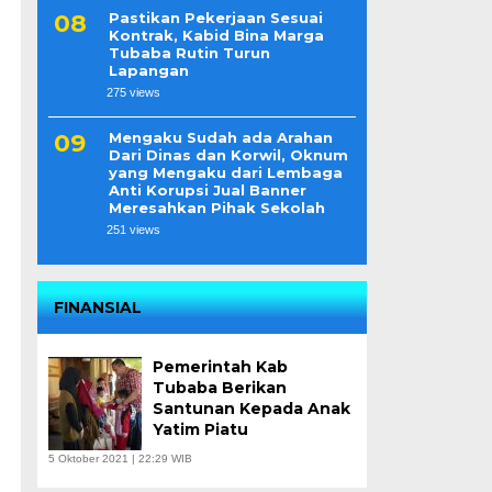
Pastikan Pekerjaan Sesuai
Kontrak, Kabid Bina Marga
Tubaba Rutin Turun
Lapangan
275 views
Mengaku Sudah ada Arahan
u
Dari Dinas dan Korwil, Oknum
yang Mengaku dari Lembaga
Anti Korupsi Jual Banner
Meresahkan Pihak Sekolah
251 views
FINANSIAL
Pemerintah Kab
Tubaba Berikan
Santunan Kepada Anak
Yatim Piatu
5 Oktober 2021 | 22:29 WIB