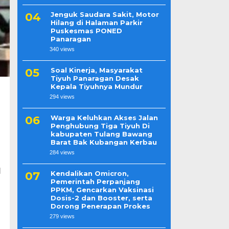
Jenguk Saudara Sakit, Motor
Hilang di Halaman Parkir
Puskesmas PONED
Panaragan
340 views
Soal Kinerja, Masyarakat
Tiyuh Panaragan Desak
Kepala Tiyuhnya Mundur
294 views
Warga Keluhkan Akses Jalan
Penghubung Tiga Tiyuh Di
kabupaten Tulang Bawang
Barat Bak Kubangan Kerbau
284 views
H
Kendalikan Omicron,
Pemerintah Perpanjang
PPKM, Gencarkan Vaksinasi
Dosis-2 dan Booster, serta
Dorong Penerapan Prokes
279 views