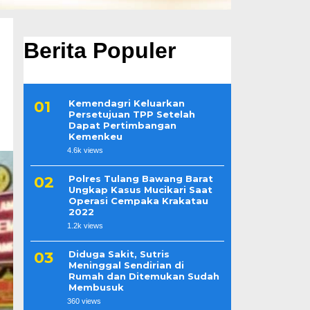
Berita Populer
Kemendagri Keluarkan
Persetujuan TPP Setelah
Dapat Pertimbangan
Kemenkeu
4.6k views
Polres Tulang Bawang Barat
Ungkap Kasus Mucikari Saat
Operasi Cempaka Krakatau
2022
1.2k views
Diduga Sakit, Sutris
Meninggal Sendirian di
Rumah dan Ditemukan Sudah
Membusuk
360 views