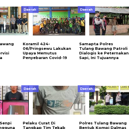
Daerah
Daerah
Bawang
Koramil 424-
Samapta Polres
06/Pringsewu Lakukan
Tulang Bawang Patroli
rvisi
Upaya Memutus
Dialogis ke Peternakan
a
Penyebaran Covid-19
Sapi, Ini Tujuannya
Daerah
Daerah
 Senpi
Pelaku Curat Di
Polres Tulang Bawang
engguna
Tangkap Tim Tekab
Bentuk Kompi Dalmas