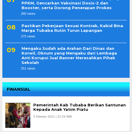
PPKM, Gencarkan Vaksinasi Dosis-2 dan
Booster, serta Dorong Penerapan Prokes
280 views
Pastikan Pekerjaan Sesuai Kontrak, Kabid Bina
Marga Tubaba Rutin Turun Lapangan
275 views
Mengaku Sudah ada Arahan Dari Dinas dan
Korwil, Oknum yang Mengaku dari Lembaga
Anti Korupsi Jual Banner Meresahkan Pihak
Sekolah
251 views
FINANSIAL
Pemerintah Kab Tubaba Berikan Santunan
Kepada Anak Yatim Piatu
5 Oktober 2021 | 22:29 WIB