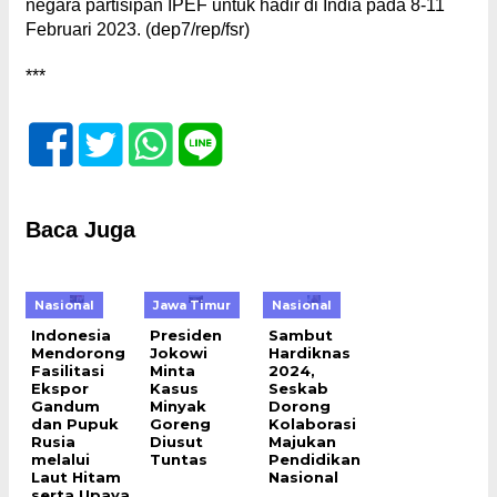
negara partisipan IPEF untuk hadir di India pada 8-11
Februari 2023. (dep7/rep/fsr)
***
Baca Juga
Nasional
Jawa Timur
Nasional
Indonesia
Presiden
Sambut
Mendorong
Jokowi
Hardiknas
Fasilitasi
Minta
2024,
Ekspor
Kasus
Seskab
Gandum
Minyak
Dorong
dan Pupuk
Goreng
Kolaborasi
Rusia
Diusut
Majukan
melalui
Tuntas
Pendidikan
Laut Hitam
Nasional
serta Upaya