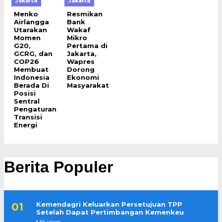
Jakarta
Jakarta
Menko
Resmikan
Airlangga
Bank
Utarakan
Wakaf
Momen
Mikro
G20,
Pertama di
GCRG, dan
Jakarta,
COP26
Wapres
Membuat
Dorong
Indonesia
Ekonomi
Berada Di
Masyarakat
Posisi
Sentral
Pengaturan
Transisi
Energi
Berita Populer
Kemendagri Keluarkan Persetujuan TPP
Setelah Dapat Pertimbangan Kemenkeu