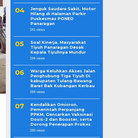
Jenguk Saudara Sakit, Motor
Hilang di Halaman Parkir
Puskesmas PONED
Panaragan
341 views
Soal Kinerja, Masyarakat
Tiyuh Panaragan Desak
Kepala Tiyuhnya Mundur
294 views
Warga Keluhkan Akses Jalan
Penghubung Tiga Tiyuh Di
kabupaten Tulang Bawang
Barat Bak Kubangan Kerbau
284 views
Kendalikan Omicron,
Pemerintah Perpanjang
PPKM, Gencarkan Vaksinasi
Dosis-2 dan Booster, serta
Dorong Penerapan Prokes
280 views