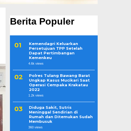
Berita Populer
Kemendagri Keluarkan
Persetujuan TPP Setelah
Dapat Pertimbangan
Kemenkeu
4.6k views
Polres Tulang Bawang Barat
Ungkap Kasus Mucikari Saat
Operasi Cempaka Krakatau
2022
1.2k views
Diduga Sakit, Sutris
Meninggal Sendirian di
Rumah dan Ditemukan Sudah
Membusuk
360 views