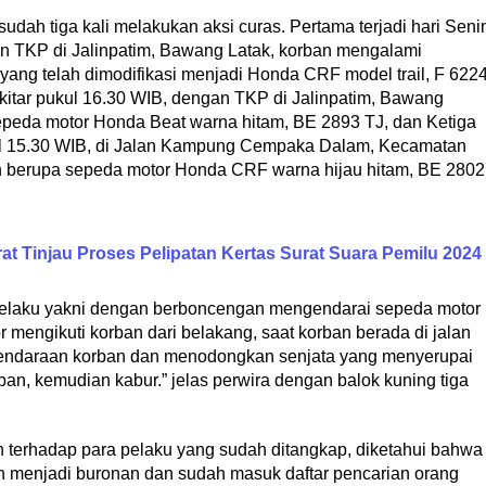
udah tiga kali melakukan aksi curas. Pertama terjadi hari Seni
gan TKP di Jalinpatim, Bawang Latak, korban mengalami
ang telah dimodifikasi menjadi Honda CRF model trail, F 622
sekitar pukul 16.30 WIB, dengan TKP di Jalinpatim, Bawang
epeda motor Honda Beat warna hitam, BE 2893 TJ, dan Ketiga
pukul 15.30 WIB, di Jalan Kampung Cempaka Dalam, Kecamatan
n berupa sepeda motor Honda CRF warna hijau hitam, BE 2802
t Tinjau Proses Pelipatan Kertas Surat Suara Pemilu 2024
pelaku yakni dengan berboncengan mengendarai sepeda motor
mengikuti korban dari belakang, saat korban berada di jalan
kendaraan korban dan menodongkan senjata yang menyerupai
ban, kemudian kabur.” jelas perwira dengan balok kuning tiga
terhadap para pelaku yang sudah ditangkap, diketahui bahwa
ih menjadi buronan dan sudah masuk daftar pencarian orang