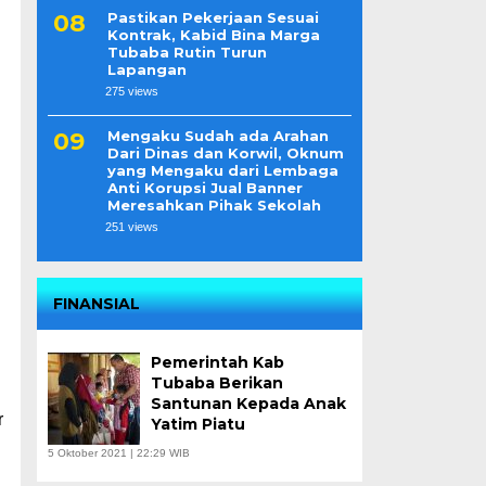
Pastikan Pekerjaan Sesuai
Kontrak, Kabid Bina Marga
Tubaba Rutin Turun
Lapangan
275 views
Mengaku Sudah ada Arahan
Dari Dinas dan Korwil, Oknum
yang Mengaku dari Lembaga
Anti Korupsi Jual Banner
Meresahkan Pihak Sekolah
251 views
FINANSIAL
Pemerintah Kab
Tubaba Berikan
Santunan Kepada Anak
r
Yatim Piatu
5 Oktober 2021 | 22:29 WIB