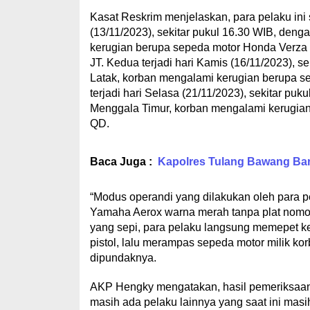
Kasat Reskrim menjelaskan, para pelaku ini s
(13/11/2023), sekitar pukul 16.30 WIB, den
kerugian berupa sepeda motor Honda Verza y
JT. Kedua terjadi hari Kamis (16/11/2023), 
Latak, korban mengalami kerugian berupa s
terjadi hari Selasa (21/11/2023), sekitar 
Menggala Timur, korban mengalami kerugia
QD.
Baca Juga :
Kapolres Tulang Bawang Bara
“Modus operandi yang dilakukan oleh para 
Yamaha Aerox warna merah tanpa plat nomor 
yang sepi, para pelaku langsung memepet 
pistol, lalu merampas sepeda motor milik kor
dipundaknya.
AKP Hengky mengatakan, hasil pemeriksaan 
masih ada pelaku lainnya yang saat ini mas