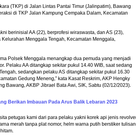
kara (TKP) di Jalan Lintas Pantai Timur (Jalinpatim), Bawang
 beraksi di TKP Jalan Kampung Cempaka Dalam, Kecamatan
ni berinisial AA (22), berprofesi wiraswasta, dan AS (23),
a Kelurahan Menggala Tengah, Kecamatan Menggala,
rsama Polsek Menggala menangkap dua pemuda yang menjadi
r. Pelaku AA ditangkap sekitar pukul 14.40 WIB, saat sedang
Tengah, sedangkan pelaku AS ditangkap sekitar pukul 16.30
Kecamatan Gedung Meneng,” kata Kasat Reskrim, AKP Hengky
g Bawang, AKBP Jibrael Bata Awi, SIK, Sabtu (02/12/2023).
ang Berikan Imbauan Pada Arus Balik Lebaran 2023
ita petugas kami dari para pelaku yakni korek api jenis revolve
na merah tanpa plat nomor, helm warna putih berstiker tulisan
hitam.