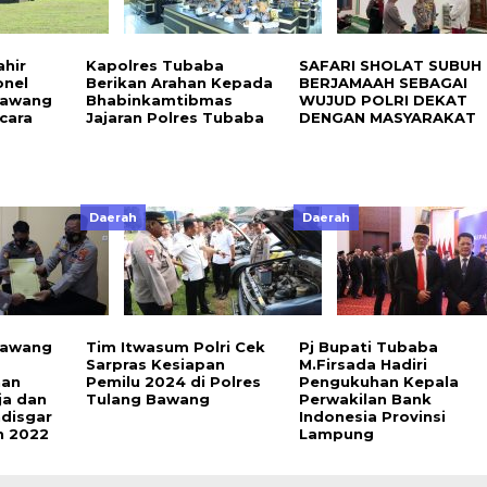
ahir
Kapolres Tubaba
SAFARI SHOLAT SUBUH
onel
Berikan Arahan Kepada
BERJAMAAH SEBAGAI
Bawang
Bhabinkamtibmas
WUJUD POLRI DEKAT
cara
Jajaran Polres Tubaba
DENGAN MASYARAKAT
Daerah
Daerah
Bawang
Tim Itwasum Polri Cek
Pj Bupati Tubaba
Sarpras Kesiapan
M.Firsada Hadiri
nan
Pemilu 2024 di Polres
Pengukuhan Kepala
ja dan
Tulang Bawang
Perwakilan Bank
disgar
Indonesia Provinsi
n 2022
Lampung