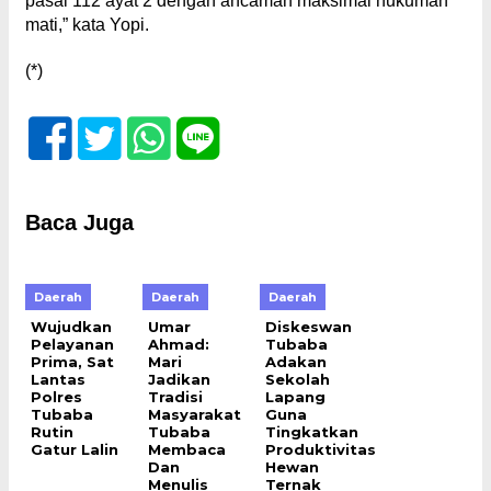
pasal 112 ayat 2 dengan ancaman maksimal hukuman
mati,” kata Yopi.
(*)
Baca Juga
Daerah
Daerah
Daerah
Wujudkan
Umar
Diskeswan
Pelayanan
Ahmad:
Tubaba
Prima, Sat
Mari
Adakan
Lantas
Jadikan
Sekolah
Polres
Tradisi
Lapang
Tubaba
Masyarakat
Guna
Rutin
Tubaba
Tingkatkan
Gatur Lalin
Membaca
Produktivitas
Dan
Hewan
Menulis
Ternak