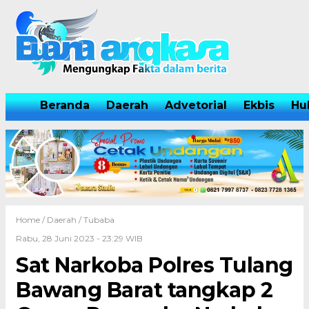
Beranda
Daerah
Advetorial
Ekbis
Hu
Home /
Daerah
/
Tubaba
Rabu, 28 Juni 2023 - 23:29 WIB
Sat Narkoba Polres Tulang
Bawang Barat tangkap 2