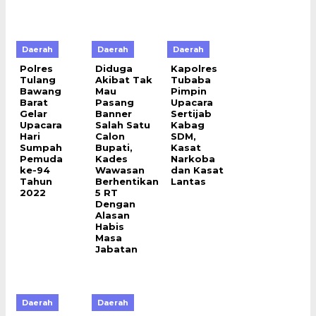
Daerah
Daerah
Daerah
Polres
Diduga
Kapolres
Tulang
Akibat Tak
Tubaba
Bawang
Mau
Pimpin
Barat
Pasang
Upacara
Gelar
Banner
Sertijab
Upacara
Salah Satu
Kabag
Hari
Calon
SDM,
Sumpah
Bupati,
Kasat
Pemuda
Kades
Narkoba
ke-94
Wawasan
dan Kasat
Tahun
Berhentikan
Lantas
2022
5 RT
Dengan
Alasan
Habis
Masa
Jabatan
Daerah
Daerah