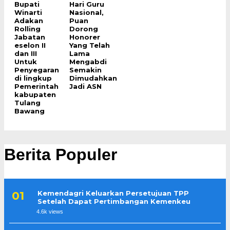
Bupati
Hari Guru
Winarti
Nasional,
Adakan
Puan
Rolling
Dorong
Jabatan
Honorer
eselon II
Yang Telah
dan III
Lama
Untuk
Mengabdi
Penyegaran
Semakin
di lingkup
Dimudahkan
Pemerintah
Jadi ASN
kabupaten
Tulang
Bawang
Berita Populer
Kemendagri Keluarkan Persetujuan TPP
Setelah Dapat Pertimbangan Kemenkeu
4.6k views