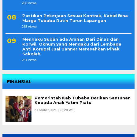
280 views
Pastikan Pekerjaan Sesuai Kontrak, Kabid Bina
Marga Tubaba Rutin Turun Lapangan
275 views
Mengaku Sudah ada Arahan Dari Dinas dan
Korwil, Oknum yang Mengaku dari Lembaga
Anti Korupsi Jual Banner Meresahkan Pihak
Sekolah
251 views
FINANSIAL
Pemerintah Kab Tubaba Berikan Santunan
Kepada Anak Yatim Piatu
5 Oktober 2021 | 22:29 WIB